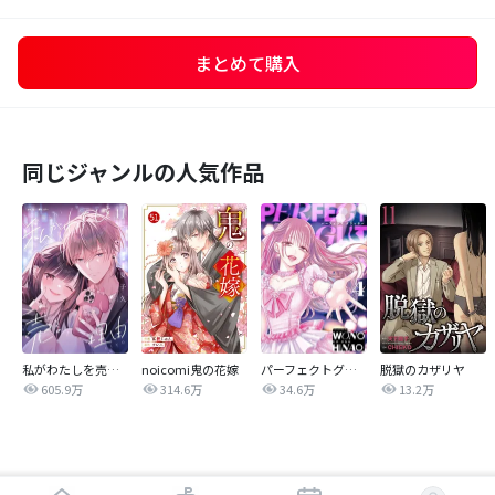
まとめて購入
同じジャンルの人気作品
私がわたしを売る理由
noicomi鬼の花嫁
パーフェクトグリッター
脱獄のカザリヤ
605.9万
314.6万
34.6万
13.2万