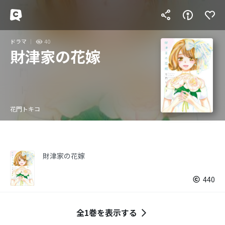
ドラマ
40
財津家の花嫁
花門トキコ
財津家の花嫁
440
全1巻を表示する