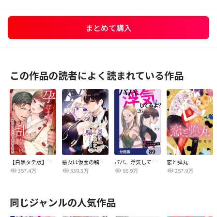
まとめて購入
この作品の読者によく読まれている作品
【白黒タテ版】孕むまで乱れいけ～身代わり花嫁と軍服の猛愛
悪女は仮面の騎士に騙されない
パパ、浮気してるよ？娘と二人でクズ夫を捨てます【分冊版】
恋と弾丸
357.4万
339.3万
95.9万
257.9万
同じジャンルの人気作品