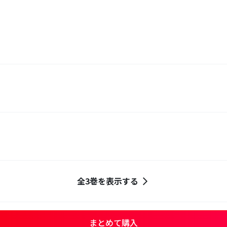
全3巻を表示する
まとめて購入