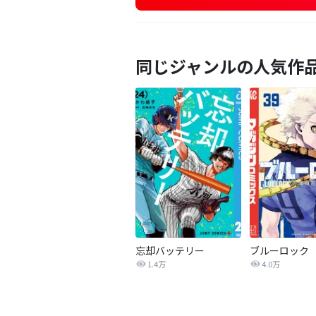
同じジャンルの人気作
忘却バッテリー
ブルーロック
1.4万
4.0万