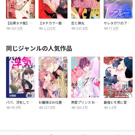
【白黒タテ版】孕むまで乱れいけ～身代わり花嫁と軍服の猛愛
【タテカラー版】漣蒼士に処女を捧ぐ～さあ、じっくり愛でましょうか
恋と弾丸
サレタガワのブルー【タテヨミ】
357.0万
1,125万
257.8万
77.6万
同じジャンルの人気作品
パパ、浮気してるよ？娘と二人でクズ夫を捨てます【分冊版】
お嬢様はお仕置きが好き
熱愛プリンス お兄ちゃんはキミが好き
最強ヒモ男に愛されまして
95.9万
317.8万
163.3万
1.6万