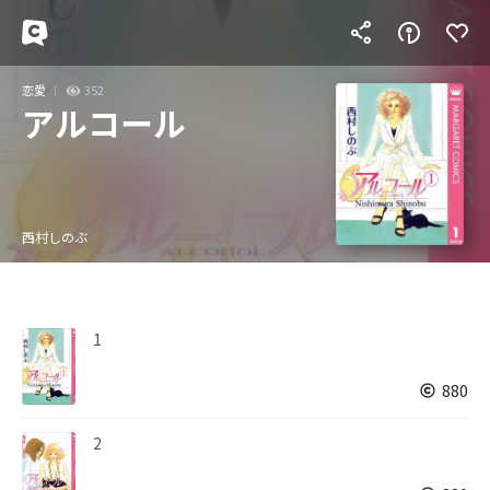
恋愛
352
アルコール
西村しのぶ
1
880
2