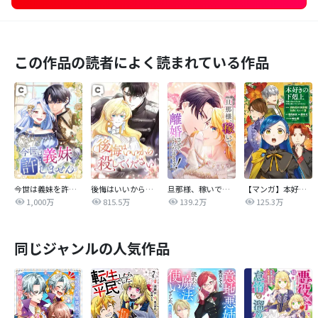
この作品の読者によく読まれている作品
今世は義妹を許しません
後悔はいいから殺してください
旦那様、稼いで離婚させていただきます！
【マンガ】本好きの下剋上 第四部
1,000万
815.5万
139.2万
125.3万
同じジャンルの人気作品