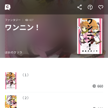
ファンタジー
427
ワンニン！
ほおのきソラ
（１）
660
（２）