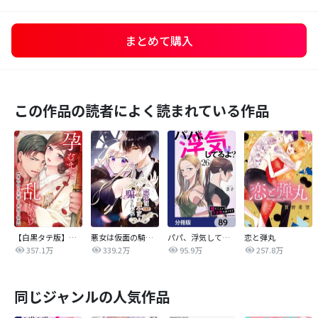
まとめて購入
この作品の読者によく読まれている作品
【白黒タテ版】孕むまで乱れいけ～身代わり花嫁と軍服の猛愛
悪女は仮面の騎士に騙されない
パパ、浮気してるよ？娘と二人でクズ夫を捨てます【分冊版】
恋と弾丸
357.1万
339.2万
95.9万
257.8万
同じジャンルの人気作品