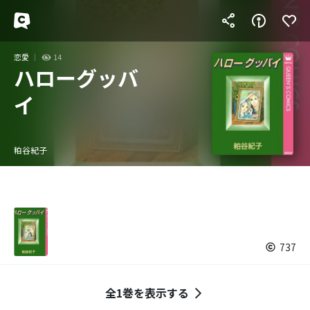
恋愛
14
ハローグッバ
イ
粕谷紀子
737
全1巻を表示する