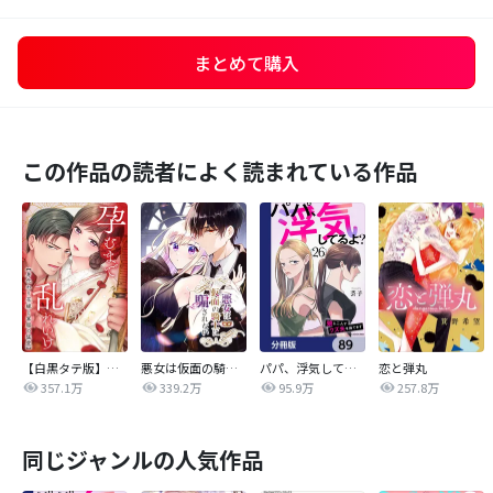
まとめて購入
この作品の読者によく読まれている作品
【白黒タテ版】孕むまで乱れいけ～身代わり花嫁と軍服の猛愛
悪女は仮面の騎士に騙されない
パパ、浮気してるよ？娘と二人でクズ夫を捨てます【分冊版】
恋と弾丸
357.1万
339.2万
95.9万
257.8万
同じジャンルの人気作品