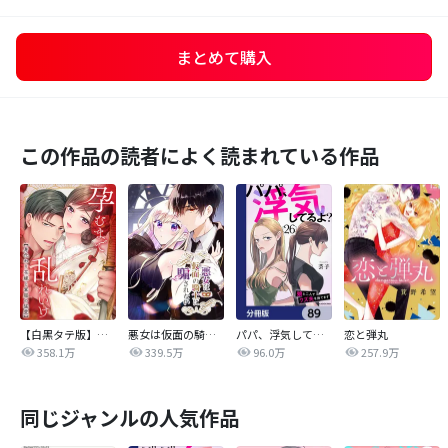
まとめて購入
この作品の読者によく読まれている作品
【白黒タテ版】孕むまで乱れいけ～身代わり花嫁と軍服の猛愛
悪女は仮面の騎士に騙されない
パパ、浮気してるよ？娘と二人でクズ夫を捨てます【分冊版】
恋と弾丸
358.1万
339.5万
96.0万
257.9万
同じジャンルの人気作品