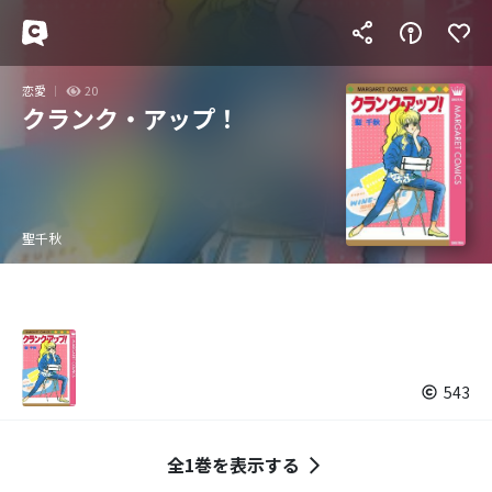
恋愛
20
クランク・アップ！
聖千秋
543
全1巻を表示する