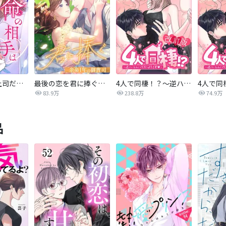
運命の相手は上司だった
最後の恋を君に捧ぐ～余命1年の御曹司～
4人で同棲！？～逆ハーレムハウスへようこそ♥～【改訂版】
83.9万
238.8万
74.9万
品