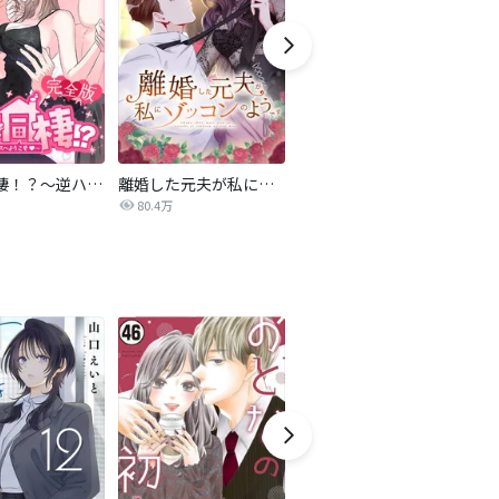
4人で同棲！？～逆ハーレムハウスへようこそ♥～【完全版】
離婚した元夫が私にゾッコンのようです
雨上がりの婚約者
80.4万
11.9万