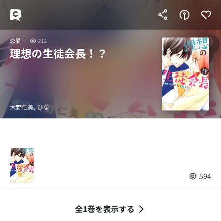
恋愛
212
理想の生徒会長！？
大野仁美, ひな
594
全1巻を表示する