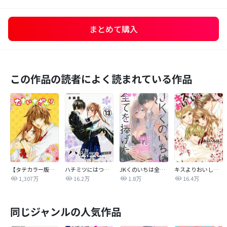
まとめて購入
この作品の読者によく読まれている作品
【タテカラー版】なまいきざかり。
ハチミツにはつこい
JKくのいちは全てを捧げたい
キスよりおいしいっ！
1,307万
16.2万
1.8万
16.4万
同じジャンルの人気作品