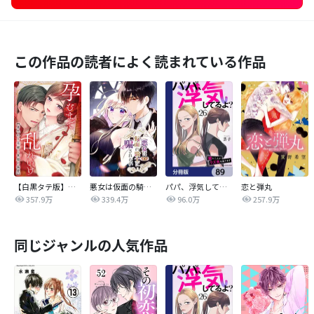
この作品の読者によく読まれている作品
【白黒タテ版】孕むまで乱れいけ～身代わり花嫁と軍服の猛愛
悪女は仮面の騎士に騙されない
パパ、浮気してるよ？娘と二人でクズ夫を捨てます【分冊版】
恋と弾丸
357.9万
339.4万
96.0万
257.9万
同じジャンルの人気作品