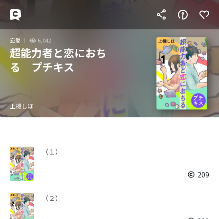
恋愛
6,042
超能力者と恋におち
る プチキス
上機しほ
（１）
209
（２）