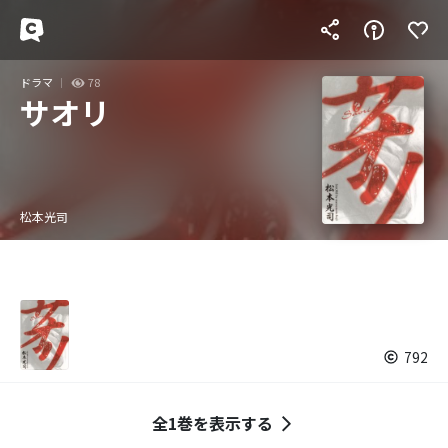
ドラマ
78
サオリ
松本光司
792
全1巻を表示する