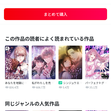
まとめて購入
この作品の読者によく読まれている作品
あなたを地獄に堕とすまで
私がわたしを売る理由
シンジュウエンド【タテヨミ】
パーフェクトグリッター
836.4万
606.7万
5.4万
35.1万
同じジャンルの人気作品