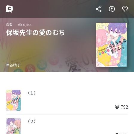
恋愛
6,444
保坂先生の愛のむち
車谷晴子
（１）
792
（２）