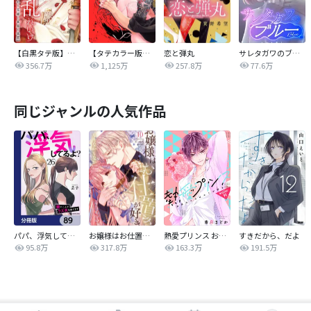
【白黒タテ版】孕むまで乱れいけ～身代わり花嫁と軍服の猛愛
【タテカラー版】漣蒼士に処女を捧ぐ～さあ、じっくり愛でましょうか
恋と弾丸
サレタガワのブルー【タテヨミ】
356.7万
1,125万
257.8万
77.6万
同じジャンルの人気作品
パパ、浮気してるよ？娘と二人でクズ夫を捨てます【分冊版】
お嬢様はお仕置きが好き
熱愛プリンス お兄ちゃんはキミが好き
すきだから、だよ
95.8万
317.8万
163.3万
191.5万