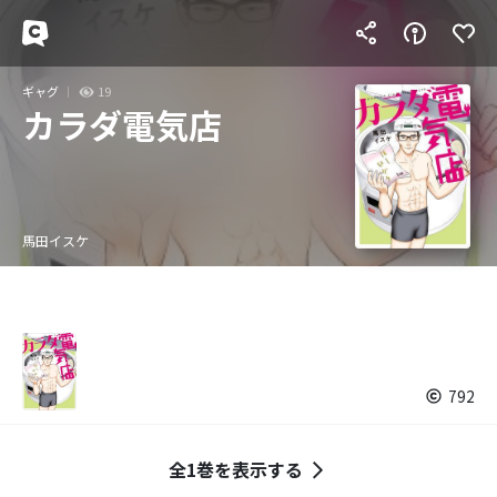
ギャグ
19
カラダ電気店
馬田イスケ
792
全1巻を表示する