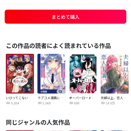
まとめて購入
この作品の読者によく読まれている作品
いびってこない義母と義姉
ラブコメ漫画に入ってしまったので、推しの負けヒロインを全力で幸せにする【分冊版】
オーバーロード 不死者のOh!
夫婦以上、恋人未満。【分冊版】
9,834
3,669
699
14.9万
同じジャンルの人気作品