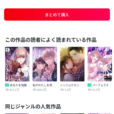
まとめて購入
この作品の読者によく読まれている作品
あなたを地獄に堕とすまで
私がわたしを売る理由
シンジュウエンド【タテヨミ】
パーフェクトグリッター
835.1万
606.5万
5.4万
35.0万
同じジャンルの人気作品