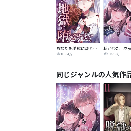
あなたを地獄に堕とすまで
私がわたしを
839.4万
607.9万
同じジャンルの人気作