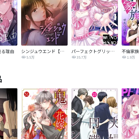
売る理由
シンジュウエンド【タテヨミ】
パーフェクトグリッター
不倫家族
5.5万
35.7万
1.9万
品