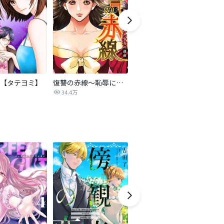
【タテヨミ】
復讐の赤線～恥辱にまみれた少女の運命～【タテヨミ】
夫を社会的に抹殺する5つの方法
34.4万
629.8万