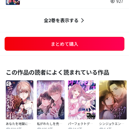
927
全2巻を表示する
まとめて購入
この作品の読者によく読まれている作品
あなたを地獄に堕とすまで
私がわたしを売る理由
パーフェクトグリッター
シンジュウエンド【タテヨミ】
829.9万
605.9万
34.6万
5.4万