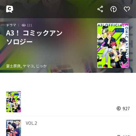
ドラマ
121
A3！ コミックアン
ソロジー
富士原良, ヤマコ, じっか
927
VOL.2