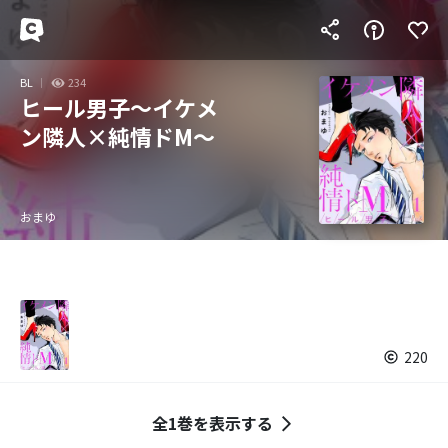
BL
234
ヒール男子～イケメ
ン隣人×純情ドМ～
おまゆ
220
全1巻を表示する