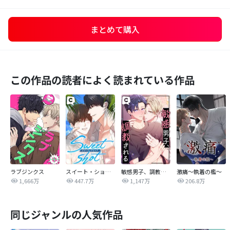
まとめて購入
この作品の読者によく読まれている作品
ラブジンクス
スイート・ショット
敏感男子、調教される
激痛～執着の檻～
1,666万
447.7万
1,147万
206.8万
同じジャンルの人気作品