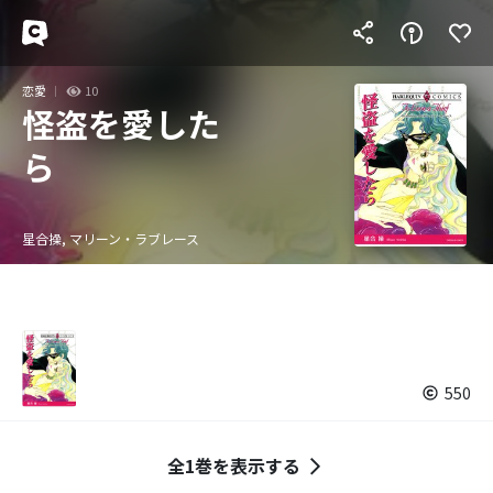
恋愛
10
怪盗を愛した
ら
星合操, マリーン・ラブレース
550
全1巻を表示する