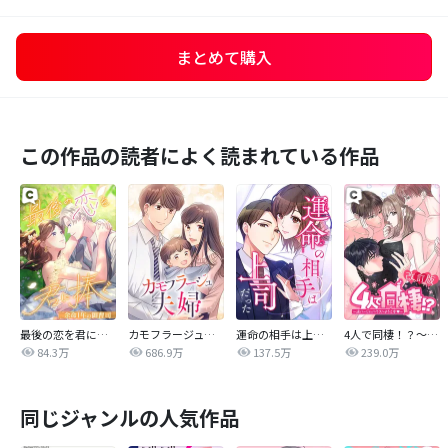
まとめて購入
この作品の読者によく読まれている作品
最後の恋を君に捧ぐ～余命1年の御曹司～
カモフラージュ夫婦
運命の相手は上司だった
4人で同棲！？～逆ハーレムハウスへようこそ♥～【改訂版】
84.3万
686.9万
137.5万
239.0万
同じジャンルの人気作品