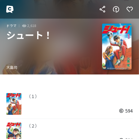
ドラマ
2,618
シュート！
大島司
（１）
594
（２）