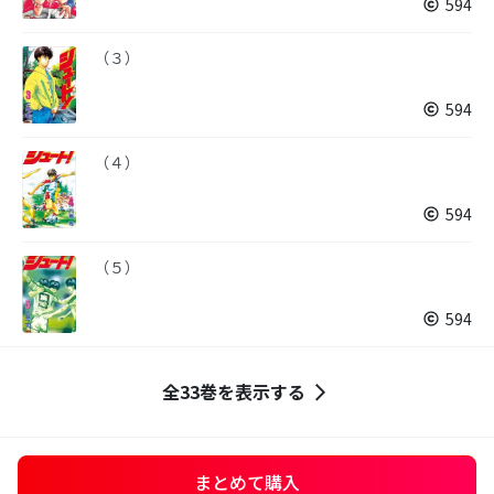
594
（３）
594
（４）
594
（５）
594
全33巻を表示する
まとめて購入