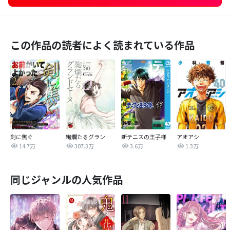
この作品の読者によく読まれている作品
剣に焦ぐ
絢爛たるグランドセーヌ
新テニスの王子様
アオアシ
14.7万
307.3万
3.6万
1.3万
同じジャンルの人気作品