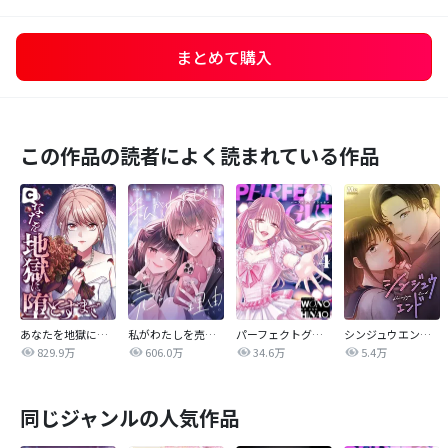
まとめて購入
この作品の読者によく読まれている作品
あなたを地獄に堕とすまで
私がわたしを売る理由
パーフェクトグリッター
シンジュウエンド【タテヨミ】
829.9万
606.0万
34.6万
5.4万
同じジャンルの人気作品