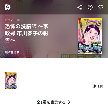
ドラマ
3
恐怖の洗脳師 ～家
政婦 市川春子の報
告～
川崎三枝子
110
全1巻を表示する