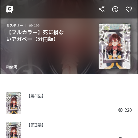
ミステリー
199
【フルカラー】死に損な
いアガペー（分冊版）
碕俊明
【第1話】
220
【第2話】