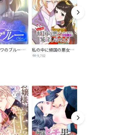
サレタガワのブルー【タテヨミ】
私の中に傾国の悪女がいますが、絶対に国は滅ぼしません！【タテヨミ】
最強ヒモ男に愛されまして
9,702
1.6万