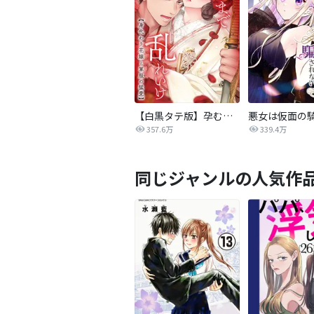
【白黒タテ版】孕むまで乱れいけ～身代わり花嫁と軍服の猛愛
357.6万
339.4万
同じジャンルの人気作