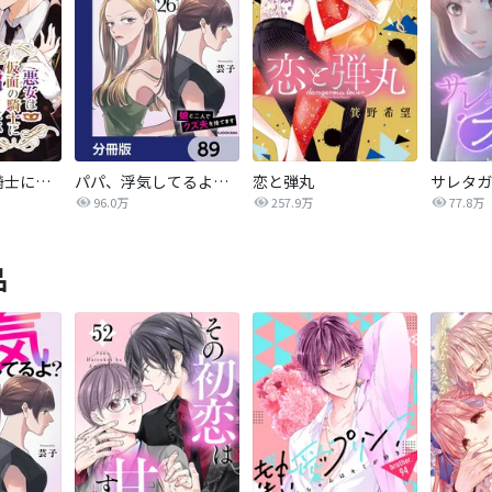
悪女は仮面の騎士に騙されない
パパ、浮気してるよ？娘と二人でクズ夫を捨てます【分冊版】
恋と弾丸
96.0万
257.9万
77.8万
品