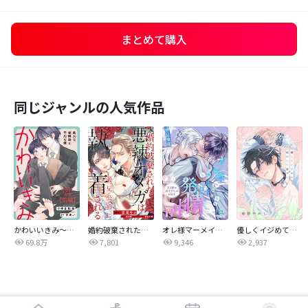
まとめて購入
同じジャンルの人気作品
かわいいきみ～美人な幼馴染と平凡な僕～
婚約破棄された悪辣オメガは義兄公爵に執着される 【連載版】
オレ様マーメイドは発情中～王子様は貧乏学生がお好き～
優しくイジめて溶かして混ぜて
69.8万
7,801
9,346
2,937