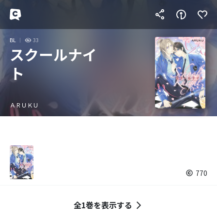
BL
33
スクールナイ
ト
ＡＲＵＫＵ
770
全1巻を表示する