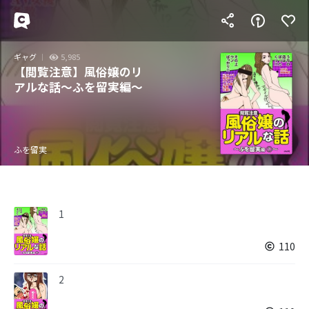
ギャグ
5,985
【閲覧注意】風俗嬢のリ
アルな話～ふを留実編～
ふを留実
1
110
2