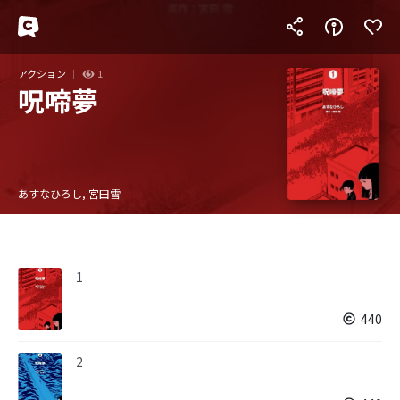
アクション
1
呪啼夢
あすなひろし, 宮田雪
1
440
2