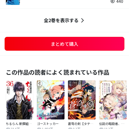
440
全2巻を表示する
まとめて購入
この作品の読者によく読まれている作品
ちるらん 新撰組鎮魂歌
ゴーストッカー
蒼穹の剣【タテヨミ】
伝説の暗殺者、転生したら王家の愛され末娘になってしまいまして。【タテヨミ】
23.6万
1,854万
3.2万
13.2万