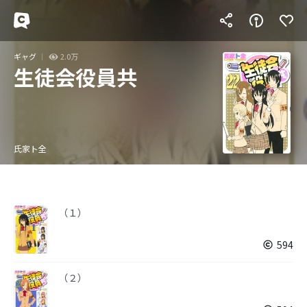
ギャグ
2.0万
生徒会役員共
氏家ト全
（１）
594
（２）