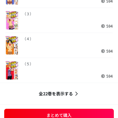
594
（３）
594
（４）
594
（５）
594
全22巻を表示する
まとめて購入