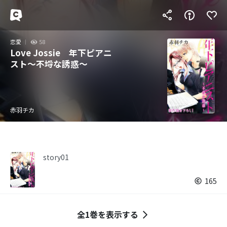
恋愛
58
Love Jossie 年下ピアニ
スト～不埒な誘惑～
赤羽チカ
story01
165
全1巻を表示する