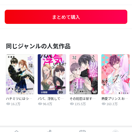
まとめて購入
同じジャンルの人気作品
ハチミツにはつこい
パパ、浮気してるよ？娘と二人でクズ夫を捨てます【分冊版】
その初恋は甘すぎる～恋愛処女には刺激が強い～
熱愛プリンス お兄ちゃんはキミが好き
16.2万
96.0万
135.5万
163.3万