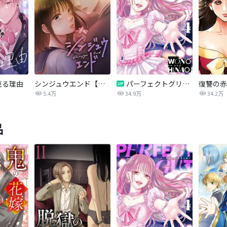
売る理由
シンジュウエンド【タテヨミ】
パーフェクトグリッター
5.4万
34.9万
34.2万
品