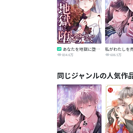
あなたを地獄に堕とすまで
私がわたしを
834.6万
606.5万
同じジャンルの人気作