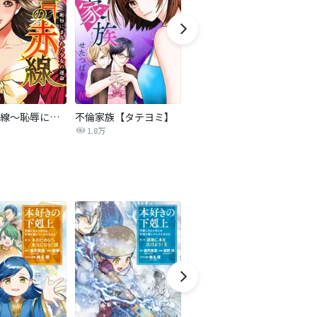
復讐の赤線～恥辱にまみれた少女の運命～【タテヨミ】
不倫家族【タテヨミ】
夫を社会的に抹殺する5つの方法
1.8万
629.5万