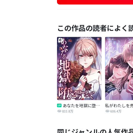
この作品の読者によく
あなたを地獄に堕とすまで
私がわたしを
833.8万
606.4万
同じジャンルの人気作