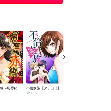
復讐の赤線～恥辱にまみれた少女の運命～【タテヨミ】
不倫家族【タテヨミ】
夫を社会的に抹殺する5つの方法
1.8万
629.5万