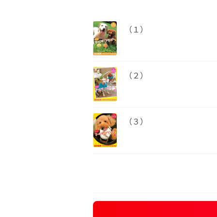
（１）
（２）
（３）