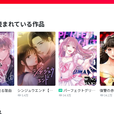
読まれている作品
売る理由
シンジュウエンド【タテヨミ】
パーフェクトグリッター
5.4万
34.9万
34.2万
品