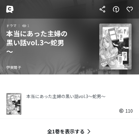
ドラマ
1
本当にあった主婦の
黒い話vol.3～蛇男
～
伊東爾子
本当にあった主婦の黒い話vol.3～蛇男～
110
全1巻を表示する