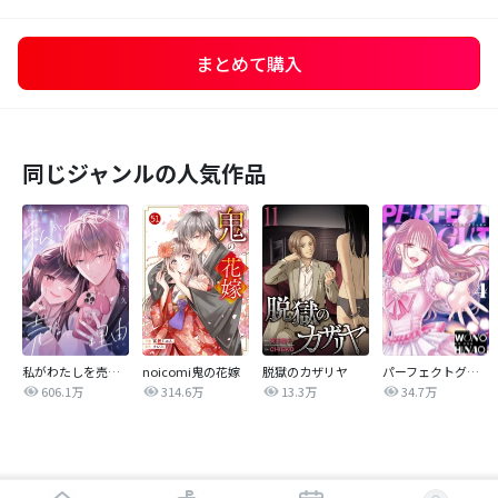
まとめて購入
同じジャンルの人気作品
私がわたしを売る理由
noicomi鬼の花嫁
脱獄のカザリヤ
パーフェクトグリッター
606.1万
314.6万
13.3万
34.7万