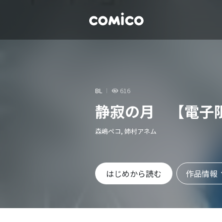
BL
616
静寂の月 【電子
森嶋ペコ, 姉村アネム
作品情報
はじめから読む