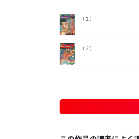
（１）
（２）
この作品の読者によく