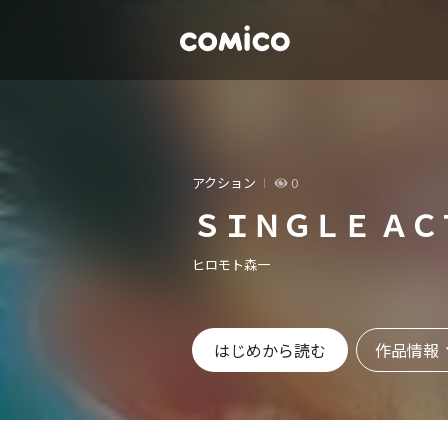
アクション
0
ＳＩＮＧＬＥ ＡＣ
ヒロモト森一
作品情報
はじめから読む