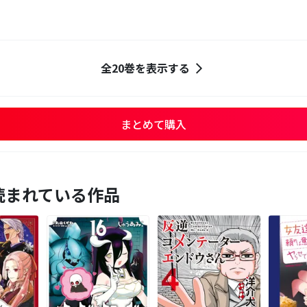
全20巻を表示する
まとめて購入
読まれている作品