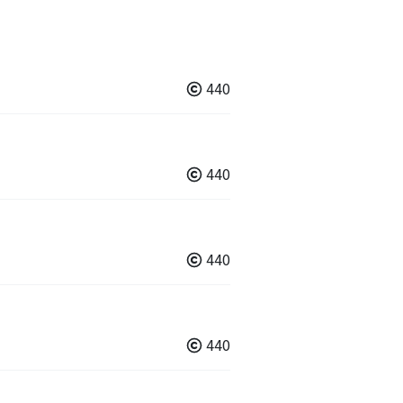
440
440
440
440