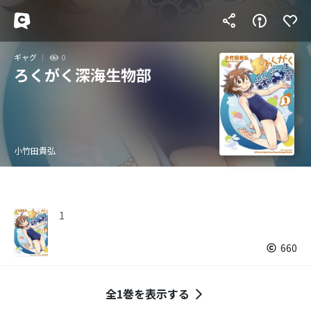
ギャグ
0
ろくがく深海生物部
小竹田貴弘
1
660
全1巻を表示する