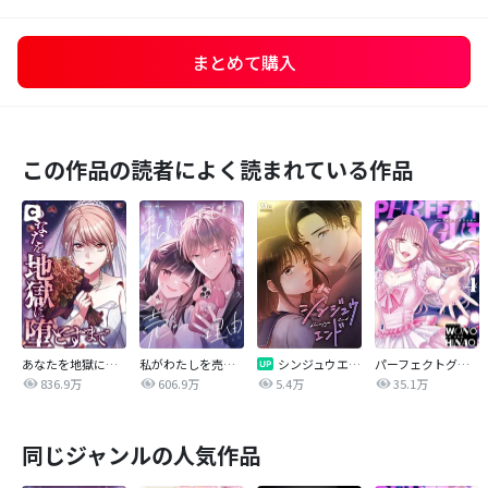
まとめて購入
この作品の読者によく読まれている作品
あなたを地獄に堕とすまで
私がわたしを売る理由
シンジュウエンド【タテヨミ】
パーフェクトグリッター
836.9万
606.9万
5.4万
35.1万
同じジャンルの人気作品