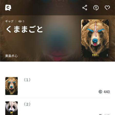
ギャグ
9
くままごと
黄島点心
（１）
440
（２）