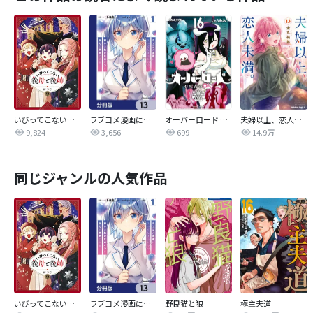
いびってこない義母と義姉
ラブコメ漫画に入ってしまったので、推しの負けヒロインを全力で幸せにする【分冊版】
オーバーロード 不死者のOh!
夫婦以上、恋人未満。【分冊版】
9,824
3,656
699
14.9万
同じジャンルの人気作品
いびってこない義母と義姉
ラブコメ漫画に入ってしまったので、推しの負けヒロインを全力で幸せにする【分冊版】
野良猫と狼
極主夫道