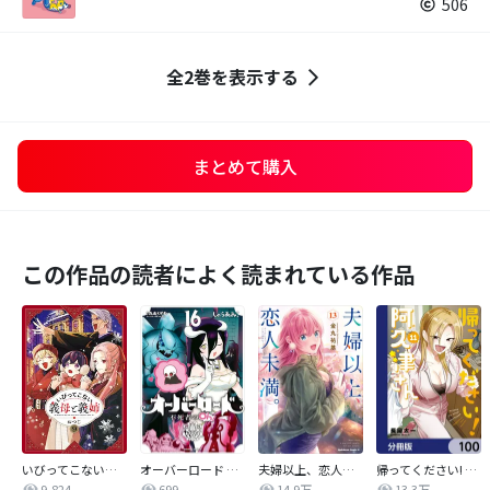
506
全2巻を表示する
まとめて購入
この作品の読者によく読まれている作品
いびってこない義母と義姉
オーバーロード 不死者のOh!
夫婦以上、恋人未満。【分冊版】
帰ってください! 阿久津さん【分冊版】
9,824
699
14.9万
13.3万