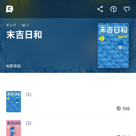
ギャグ
0
末吉日和
柏原昇店
(1)
506
(2)