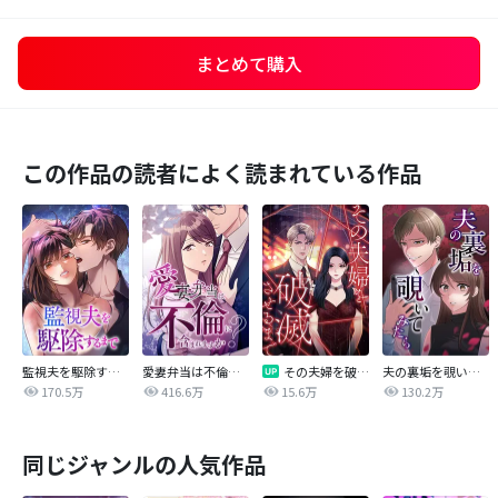
まとめて購入
この作品の読者によく読まれている作品
監視夫を駆除するまで
愛妻弁当は不倫に含まれますか？
その夫婦を破滅させるまで
夫の裏垢を覗いてみたら
170.5万
416.6万
15.6万
130.2万
同じジャンルの人気作品