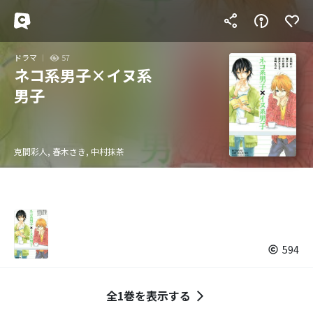
ドラマ
57
ネコ系男子×イヌ系
男子
克間彩人, 春木さき, 中村抹茶
594
全1巻を表示する