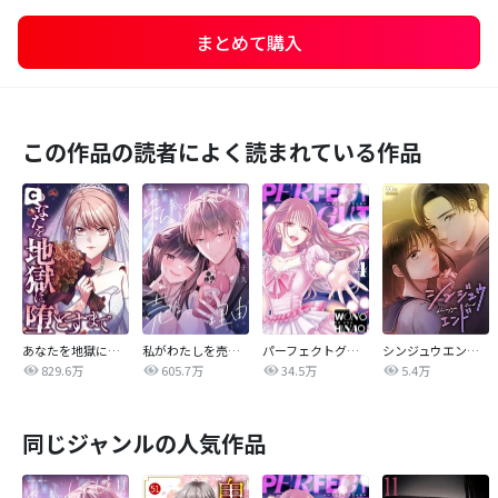
まとめて購入
この作品の読者によく読まれている作品
あなたを地獄に堕とすまで
私がわたしを売る理由
パーフェクトグリッター
シンジュウエンド【タテヨミ】
829.6万
605.7万
34.5万
5.4万
同じジャンルの人気作品