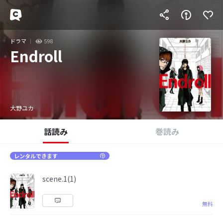
ドラマ
598
Endroll
大野ユカ
話読み
巻読み
レンタルできます
scene.1(1)
無料