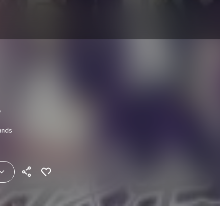
ト
nds