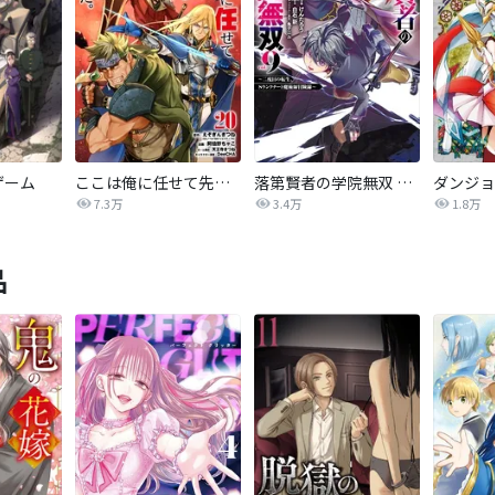
ゲーム
ここは俺に任せて先に行けと言ってから10年がたったら伝説になっていた。
落第賢者の学院無双 ～二度目の転生、Ｓランクチート魔術師冒険録～
7.3万
3.4万
1.8万
品