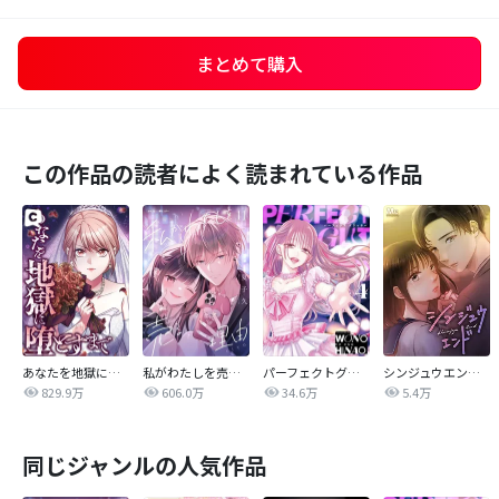
まとめて購入
この作品の読者によく読まれている作品
あなたを地獄に堕とすまで
私がわたしを売る理由
パーフェクトグリッター
シンジュウエンド【タテヨミ】
829.9万
606.0万
34.6万
5.4万
同じジャンルの人気作品