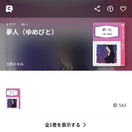
ドラマ
4
夢人（ゆめびと）
立原あゆみ
543
全1巻を表示する