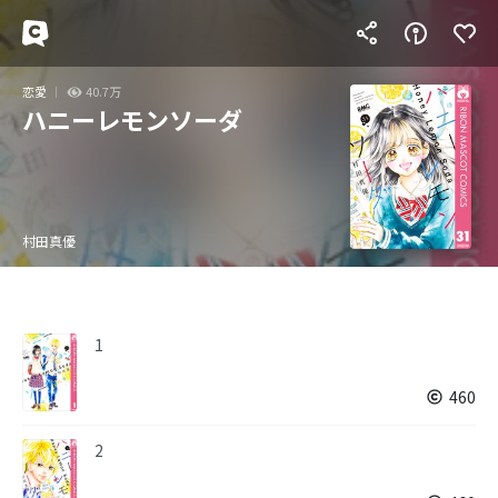
恋愛
40.7万
ハニーレモンソーダ
村田真優
1
460
2