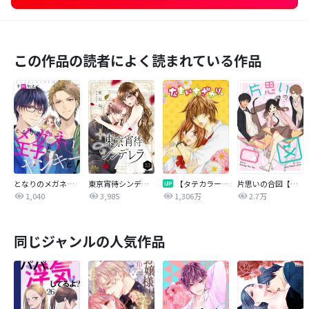
この作品の読者によく読まれている作品
となりのメガネ王子とヤンキーと！
東京宵待シンデレラ
【タテカラー版】なまいきざかり。
片思いの合図【タテヨミ】
1,040
3,985
1,306万
2.7万
同じジャンルの人気作品