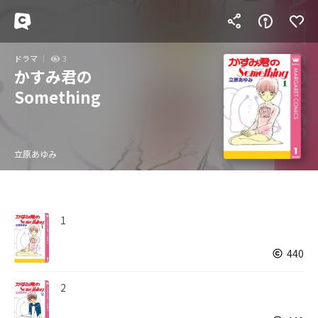
ドラマ
3
かすみ君の
Something
立原あゆみ
1
440
2