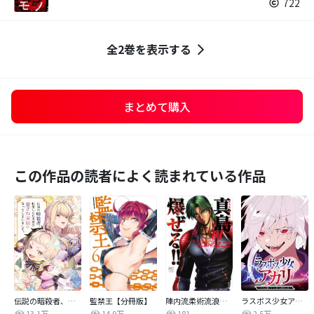
722
全2巻を表示する
まとめて購入
この作品の読者によく読まれている作品
伝説の暗殺者、転生したら王家の愛され末娘になってしまいまして。【タテヨミ】
監禁王【分冊版】
陣内流柔術流浪伝 真島、爆ぜる！！
ラスボス少女アカリ～ワタシより強いやつに会いに現代に行く～【タテヨミ】
13.1万
14.9万
181
2.5万