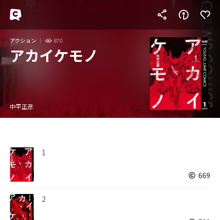
アクション
870
アカイケモノ
中平正彦
1
669
2