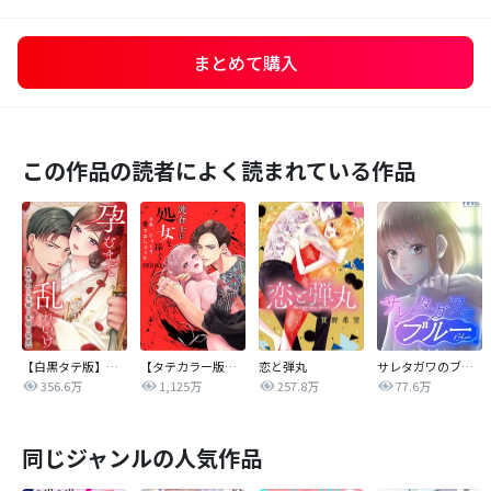
まとめて購入
この作品の読者によく読まれている作品
【白黒タテ版】孕むまで乱れいけ～身代わり花嫁と軍服の猛愛
【タテカラー版】漣蒼士に処女を捧ぐ～さあ、じっくり愛でましょうか
恋と弾丸
サレタガワのブルー【タテヨミ】
356.6万
1,125万
257.8万
77.6万
同じジャンルの人気作品