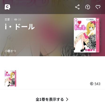
恋愛
10
i・ドール
小藤まつ
543
全1巻を表示する