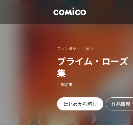
ファンタジー
2
プライム・ローズ
集
手塚治虫
作品情報
はじめから読む