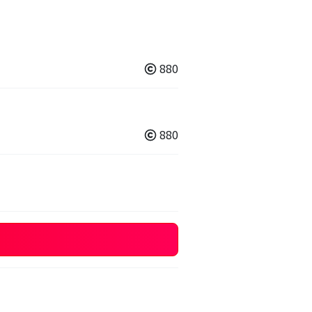
880
880