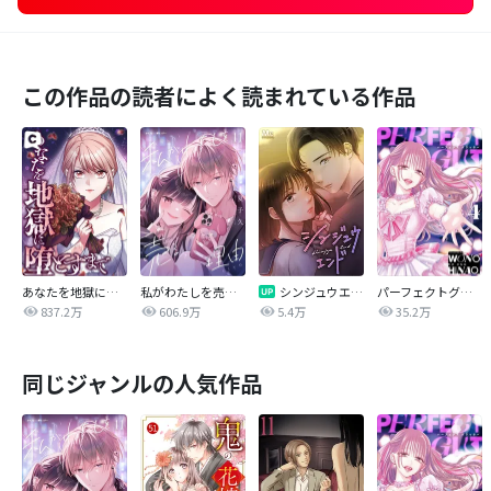
この作品の読者によく読まれている作品
あなたを地獄に堕とすまで
私がわたしを売る理由
シンジュウエンド【タテヨミ】
パーフェクトグリッター
837.2万
606.9万
5.4万
35.2万
同じジャンルの人気作品