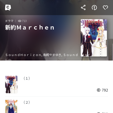
ドラマ
713
新約Ｍａｒｃｈｅｎ
ＳｏｕｎｄＨｏｒｉｚｏｎ, 鳥飼やすゆき, Ｓｏｕｎｄ Ｈｏｒｉｚｏｎ
（１）
792
（２）