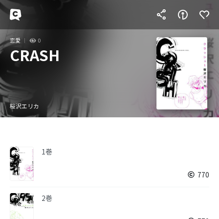
恋愛
0
CRASH
桜沢エリカ
1巻
770
2巻