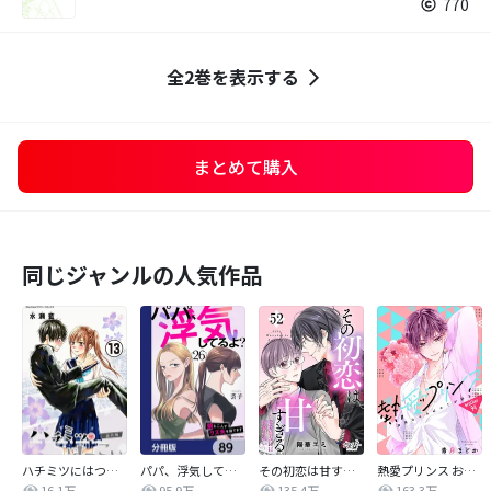
770
全2巻を表示する
まとめて購入
同じジャンルの人気作品
ハチミツにはつこい
パパ、浮気してるよ？娘と二人でクズ夫を捨てます【分冊版】
その初恋は甘すぎる～恋愛処女には刺激が強い～
熱愛プリンス お兄ちゃんはキミが好き
16.1万
95.9万
135.4万
163.3万