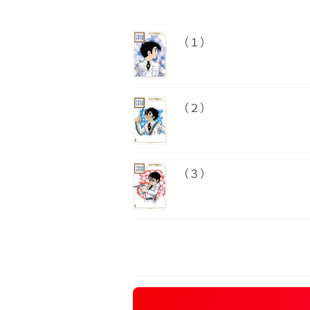
（１）
（２）
（３）