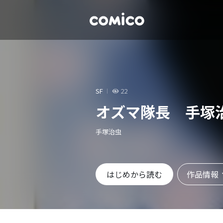
SF
22
オズマ隊長 手塚
手塚治虫
作品情報
はじめから読む