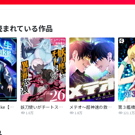
読まれている作品
悪役人生RE-take【タテヨミ】
妖刀使いがチートスキルをもって異世界放浪 ～生まれ持ったチートは最強！！～
メテオ～超神速の救世主～【タテヨミ】
第３艦橋
1.0万
1.8万
121.1万
品